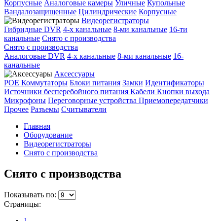
Корпусные
Аналоговые камеры
Уличные
Купольные
Вандалозащищенные
Цилиндрические
Корпусные
Видеорегистраторы
Гибридные DVR
4-х канальные
8-ми канальные
16-ти
канальные
Снято с производства
Снято с производства
Аналоговые DVR
4-х канальные
8-ми канальные
16-
канальные
Аксессуары
POE Коммутаторы
Блоки питания
Замки
Идентификаторы
Источники бесперебойного питания
Кабели
Кнопки выхода
Микрофоны
Переговорные устройства
Приемопередатчики
Прочее
Разъемы
Считыватели
Главная
Оборудование
Видеорегистраторы
Снято с производства
Снято с производства
Показывать по:
Страницы:
1