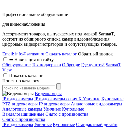
Профессиональное оборудование
для видеонаблюдения
Ассортимент товаров, выпускаемых под маркой SarmatT,
состоит из обширного списка камер видеонаблюдения,
цифровых видеорегистраторов и сопутствующих товаров.
Email: info@sarmatt.ru
Скачать каталог
Обратный звонок
☰ Навигация по сайту
Оборудование
Тех.поддержка
О бренде
Где купить?
SarmatT
View
Показать каталог
Поиск по каталогу
Видеокамеры
IP видеокамеры
IP видеокамеры серия X
Уличные
Купольные
PTZ видеокамеры
IP видеокамеры
Аналоговые видеокамеры
Аналоговые камеры
Уличные
Купольные
Вандалозащищенные
Снято с производства
Снято с производства
IP видеокамеры
Уличные
Купольные
Стандартный дизайн